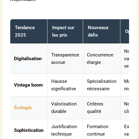
Tendance
Impact sur
Nouveaux
Opport
2025
les prix
défis
Nouve
Transparence
Concurrence
Digitalisation
canaux
accrue
élargie
vente
Hausse
Spécialisation
Marché
Vintage boom
significative
nécessaire
niches
Valorisation
Critères
Nouvel
Écologie
durable
qualité
clientè
Justification
Formation
Expert
Sophistication
technique
continue
valoris